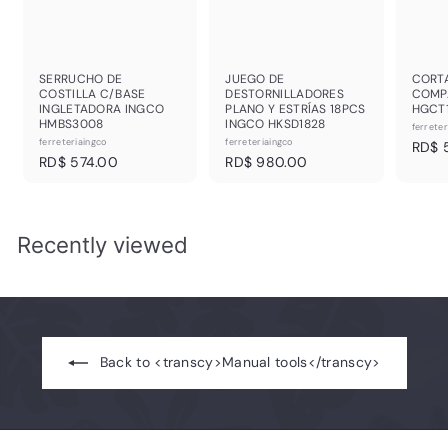
SERRUCHO DE
JUEGO DE
CORTA
COSTILLA C/BASE
DESTORNILLADORES
COMP
INGLETADORA INGCO
PLANO Y ESTRÍAS 18PCS
HGCT
HMBS3008
INGCO HKSD1828
ferreter
ferreteriaingco
ferreteriaingco
RD$ 
R
R
RD$ 574.00
RD$ 980.00
D
D
$
$
5
9
7
8
Recently viewed
4
0
.
.
0
0
0
0
Back to <transcy>Manual tools</transcy>