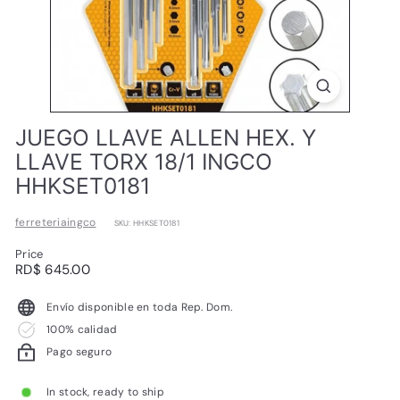
L
JUEGO LLAVE ALLEN HEX. Y
LLAVE TORX 18/1 INGCO
HHKSET0181
ferreteriaingco
SKU: HHKSET0181
Price
Regular
RD$
RD$ 645.00
price
645.00
Envío disponible en toda Rep. Dom.
100% calidad
Pago seguro
In stock, ready to ship